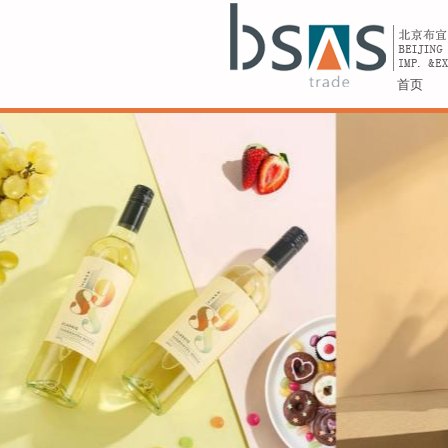
首页
1988庄园 经典特浓情甜