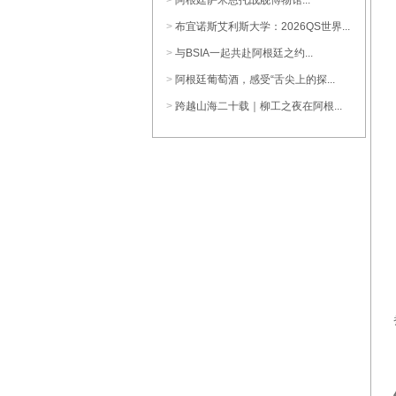
>
阿根廷萨米恩托战舰博物馆...
>
布宜诺斯艾利斯大学：2026QS世界...
>
与BSIA一起共赴阿根廷之约...
>
阿根廷葡萄酒，感受“舌尖上的探...
>
跨越山海二十载｜柳工之夜在阿根...
1988庄园 经典马贝克
1988庄园 珍藏马贝克干红葡萄酒